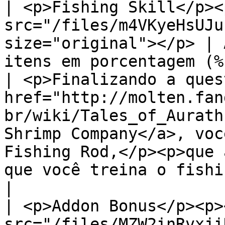
| <p>Fishing Skill</p><
src="/files/m4VKyeHsUJu
size="original"></p> | 
itens em porcentagem (%)                           
| <p>Finalizando a quest
href="http://molten.fan
br/wiki/Tales_of_Aurath
Shrimp Company</a>, voc
Fishing Rod,</p><p>que 
que você treina o fishing skill.</p>                                                                                                                                     
|

| <p>Addon Bonus</p><p><
src="/files/MZW2inRvxjiKNnHSUOnO" a