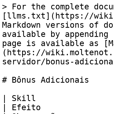
> For the complete docu
[llms.txt](https://wiki
Markdown versions of do
available by appending 
page is available as [M
(https://wiki.moltenot.
servidor/bonus-adiciona
# Bônus Adicionais

| Skill                                                                                          
| Efeito                                                                        