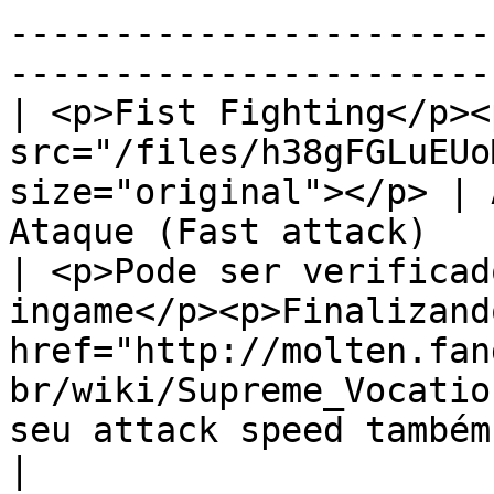
-----------------------
-----------------------
| <p>Fist Fighting</p><
src="/files/h38gFGLuEUo
size="original"></p> | 
Ataque (Fast attack)                                  
| <p>Pode ser verificad
ingame</p><p>Finalizand
href="http://molten.fan
br/wiki/Supreme_Vocatio
seu attack speed também aumentará.</p>                                                                                                                                              
|
