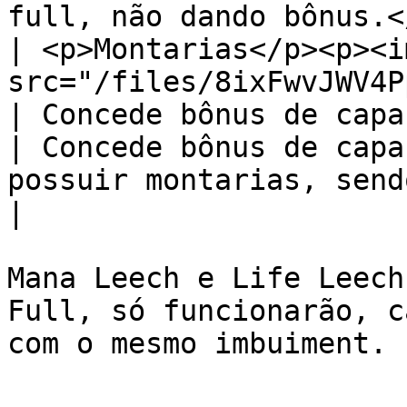
full, não dando bônus.<
| <p>Montarias</p><p><im
src="/files/8ixFwvJWV4Pp3uCV4UXA" al
| Concede bônus de capacidade (CAP)                 
| Concede bônus de capa
possuir montarias, sendo acumulativo.                                                                                                                                                                                                                                
|

Mana Leech e Life Leech
Full, só funcionarão, c