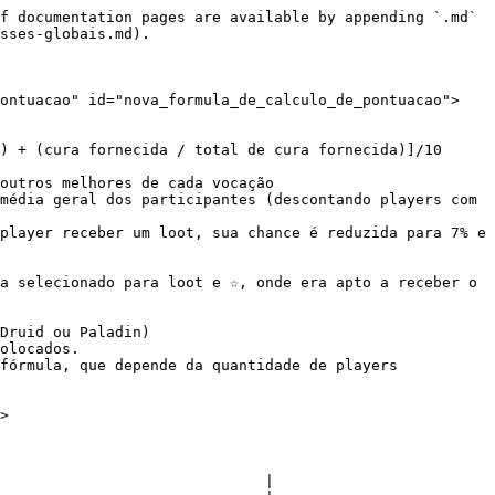
f documentation pages are available by appending `.md` 
sses-globais.md).

pontuacao" id="nova_formula_de_calculo_de_pontuacao">
) + (cura fornecida / total de cura fornecida)]/10

outros melhores de cada vocação

média geral dos participantes (descontando players com 
player receber um loot, sua chance é reduzida para 7% e 
a selecionado para loot e ☆, onde era apto a receber o 
Druid ou Paladin)

olocados.

fórmula, que depende da quantidade de players 
>

                              |
