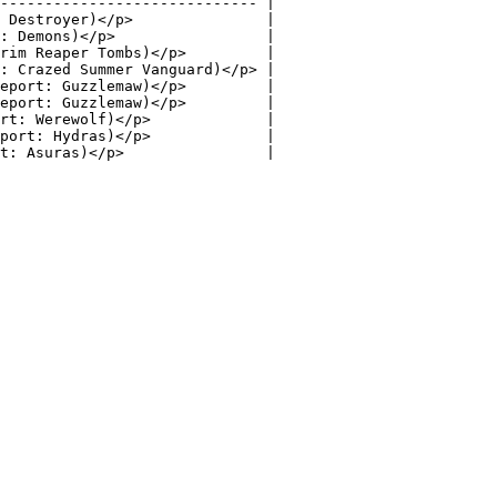
----------------------------- |

 Destroyer)</p>               |

: Demons)</p>                 |

rim Reaper Tombs)</p>         |

: Crazed Summer Vanguard)</p> |

eport: Guzzlemaw)</p>         |

eport: Guzzlemaw)</p>         |

rt: Werewolf)</p>             |

port: Hydras)</p>             |
